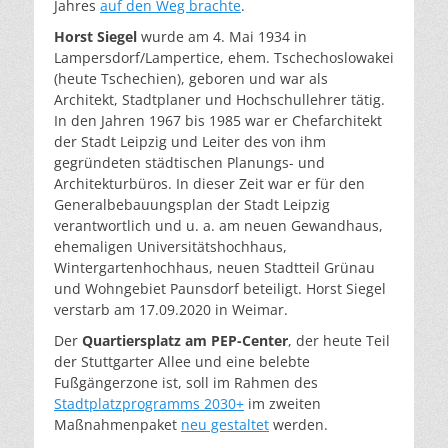
Jahres
auf den Weg brachte
.
Horst Siegel
wurde am 4. Mai 1934 in
Lampersdorf/Lampertice, ehem. Tschechoslowakei
(heute Tschechien), geboren und war als
Architekt, Stadtplaner und Hochschullehrer tätig.
In den Jahren 1967 bis 1985 war er Chefarchitekt
der Stadt Leipzig und Leiter des von ihm
gegründeten städtischen Planungs- und
Architekturbüros. In dieser Zeit war er für den
Generalbebauungsplan der Stadt Leipzig
verantwortlich und u. a. am neuen Gewandhaus,
ehemaligen Universitäts­hochhaus,
Wintergartenhochhaus, neuen Stadtteil Grünau
und Wohngebiet Paunsdorf beteiligt. Horst Siegel
verstarb am 17.09.2020 in Weimar.
Der
Quartiersplatz am PEP-Center
, der heute Teil
der Stuttgarter Allee und eine belebte
Fußgängerzone ist, soll im Rahmen des
Stadtplatzprogramms 2030+
im zweiten
Maßnahmenpaket
neu gestaltet
werden.