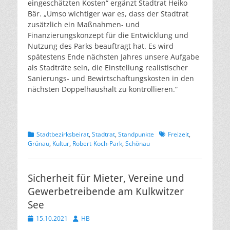
eingeschätzten Kosten“ ergänzt Stadtrat Heiko
Bär. „Umso wichtiger war es, dass der Stadtrat
zusätzlich ein Maßnahmen- und
Finanzierungskonzept für die Entwicklung und
Nutzung des Parks beauftragt hat. Es wird
spätestens Ende nächsten Jahres unsere Aufgabe
als Stadträte sein, die Einstellung realistischer
Sanierungs- und Bewirtschaftungskosten in den
nächsten Doppelhaushalt zu kontrollieren.“
Kategorien
Schlagworte
Stadtbezirksbeirat
,
Stadtrat
,
Standpunkte
Freizeit
,
Grünau
,
Kultur
,
Robert-Koch-Park
,
Schönau
Sicherheit für Mieter, Vereine und
Gewerbetreibende am Kulkwitzer
See
Veröffentlicht
Autor
15.10.2021
HB
am