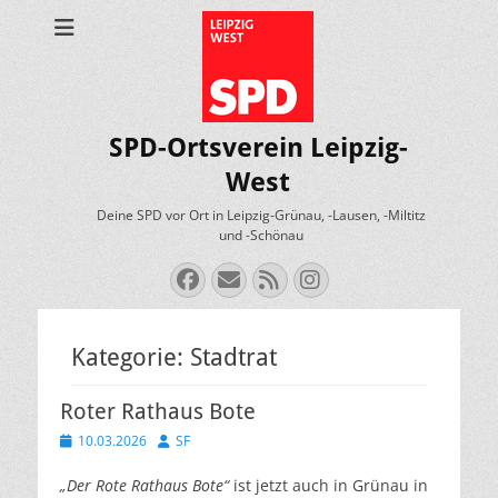
SPD-Ortsverein Leipzig-
West
Deine SPD vor Ort in Leipzig-Grünau, -Lausen, -Miltitz
und -Schönau
Facebook
E-
Feed
Instagram
Mail
Kategorie:
Stadtrat
Roter Rathaus Bote
Veröffentlicht
Autor
10.03.2026
SF
am
„Der Rote Rathaus Bote“
ist jetzt auch in Grünau in