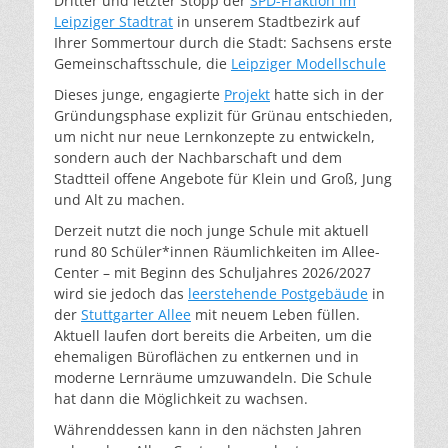
Dritter und letzter Stopp der
SPD-Fraktion im
Leipziger Stadtrat
in unserem Stadtbezirk auf
Ihrer Sommertour durch die Stadt: Sachsens erste
Gemeinschaftsschule, die
Leipziger Modellschule
Dieses junge, engagierte
Projekt
hatte sich in der
Gründungsphase explizit für Grünau entschieden,
um nicht nur neue Lernkonzepte zu entwickeln,
sondern auch der Nachbarschaft und dem
Stadtteil offene Angebote für Klein und Groß, Jung
und Alt zu machen.
Derzeit nutzt die noch junge Schule mit aktuell
rund 80 Schüler*innen Räumlichkeiten im Allee-
Center – mit Beginn des Schuljahres 2026/2027
wird sie jedoch das
leerstehende Postgebäude
in
der
Stuttgarter Allee
mit neuem Leben füllen.
Aktuell laufen dort bereits die Arbeiten, um die
ehemaligen Büroflächen zu entkernen und in
moderne Lernräume umzuwandeln. Die Schule
hat dann die Möglichkeit zu wachsen.
Wäh­rend­des­sen kann in den nächsten Jahren