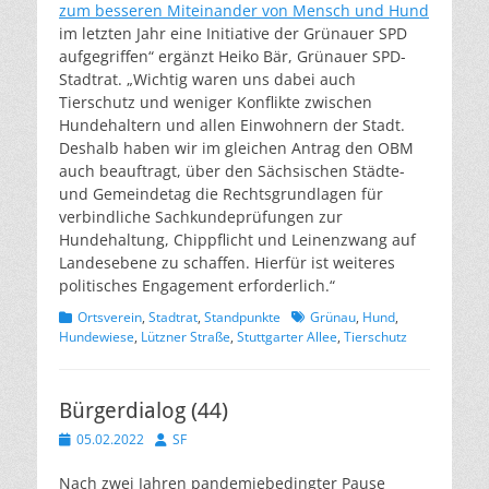
zum besseren Miteinander von Mensch und Hund
im letzten Jahr eine Initiative der Grünauer SPD
aufgegriffen“ ergänzt Heiko Bär, Grünauer SPD-
Stadtrat. „Wichtig waren uns dabei auch
Tierschutz und weniger Konflikte zwischen
Hundehaltern und allen Einwohnern der Stadt.
Deshalb haben wir im gleichen Antrag den OBM
auch beauftragt, über den Sächsischen Städte-
und Gemeindetag die Rechtsgrundlagen für
verbindliche Sachkundeprüfungen zur
Hundehaltung, Chippflicht und Leinenzwang auf
Landesebene zu schaffen. Hierfür ist weiteres
politisches Engagement erforderlich.“
Kategorien
Schlagworte
Ortsverein
,
Stadtrat
,
Standpunkte
Grünau
,
Hund
,
Hundewiese
,
Lützner Straße
,
Stuttgarter Allee
,
Tierschutz
Bürgerdialog (44)
Veröffentlicht
Autor
05.02.2022
SF
am
Nach zwei Jahren pandemiebedingter Pause