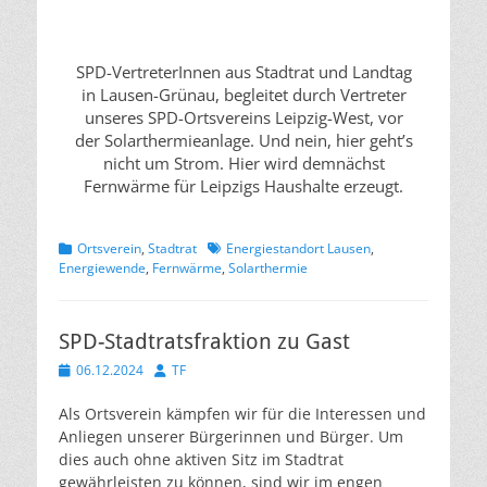
SPD-VertreterInnen aus Stadtrat und Landtag
in Lausen-Grünau, begleitet durch Vertreter
unseres SPD-Ortsvereins Leipzig-West, vor
der Solarthermieanlage. Und nein, hier geht’s
nicht um Strom. Hier wird demnächst
Fernwärme für Leipzigs Haushalte erzeugt.
Kategorien
Schlagworte
Ortsverein
,
Stadtrat
Energiestandort Lausen
,
Energiewende
,
Fernwärme
,
Solarthermie
SPD-Stadtratsfraktion zu Gast
Veröffentlicht
Autor
06.12.2024
TF
am
Als Ortsverein kämpfen wir für die Interessen und
Anliegen unserer Bürgerinnen und Bürger. Um
dies auch ohne aktiven Sitz im Stadtrat
gewährleisten zu können, sind wir im engen