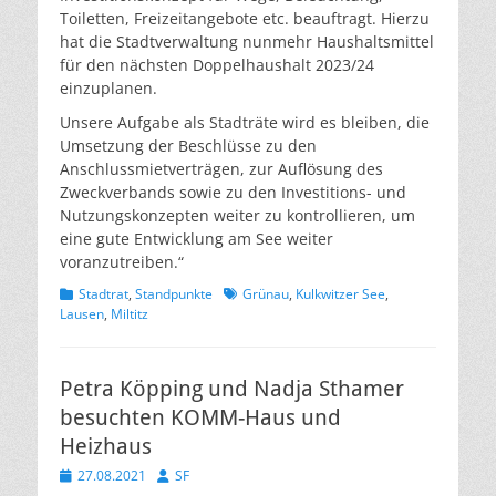
Toiletten, Freizeitangebote etc. beauftragt. Hierzu
hat die Stadtverwaltung nunmehr Haushaltsmittel
für den nächsten Doppelhaushalt 2023/24
einzuplanen.
Unsere Aufgabe als Stadträte wird es bleiben, die
Umsetzung der Beschlüsse zu den
Anschlussmietverträgen, zur Auflösung des
Zweckverbands sowie zu den Investitions- und
Nutzungskonzepten weiter zu kontrollieren, um
eine gute Entwicklung am See weiter
voranzutreiben.“
Kategorien
Schlagworte
Stadtrat
,
Standpunkte
Grünau
,
Kulkwitzer See
,
Lausen
,
Miltitz
Petra Köpping und Nadja Sthamer
besuchten KOMM-Haus und
Heizhaus
Veröffentlicht
Autor
27.08.2021
SF
am