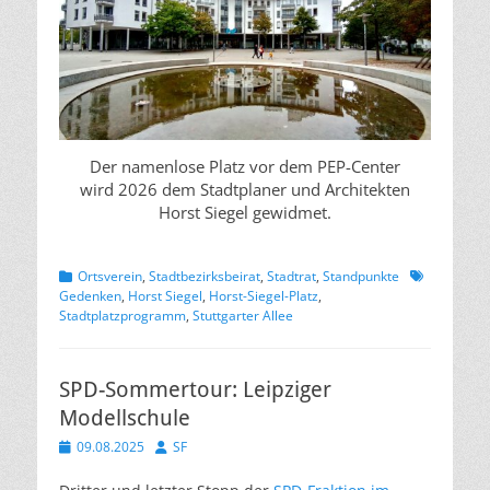
Der namenlose Platz vor dem PEP-Center
wird 2026 dem Stadtplaner und Architekten
Horst Siegel gewidmet.
Kategorien
Schlagworte
Ortsverein
,
Stadtbezirksbeirat
,
Stadtrat
,
Standpunkte
Gedenken
,
Horst Siegel
,
Horst-Siegel-Platz
,
Stadtplatzprogramm
,
Stuttgarter Allee
SPD-Sommertour: Leipziger
Modellschule
Veröffentlicht
Autor
09.08.2025
SF
am