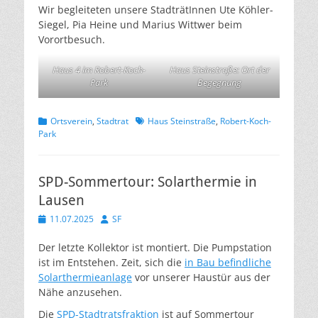
Wir begleiteten unsere StadträtInnen Ute Köhler-
Siegel, Pia Heine und Marius Wittwer beim
Vorortbesuch.
Haus 4 im Robert-Koch-
Haus Steinstraße: Ort der
Park
Begegnung
Kategorien
Schlagworte
Ortsverein
,
Stadtrat
Haus Steinstraße
,
Robert-Koch-
Park
SPD-Sommertour: Solarthermie in
Lausen
Veröffentlicht
Autor
11.07.2025
SF
am
Der letzte Kollektor ist montiert. Die Pumpstation
ist im Entstehen. Zeit, sich die
in Bau befindliche
Solarthermieanlage
vor unserer Haustür aus der
Nähe anzusehen.
Die
SPD-Stadtratsfraktion
ist auf Sommertour