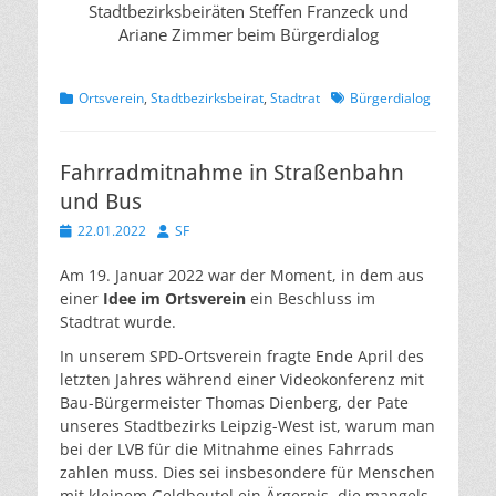
Stadtbezirksbeiräten Steffen Franzeck und
Ariane Zimmer beim Bürgerdialog
Kategorien
Schlagworte
Ortsverein
,
Stadtbezirksbeirat
,
Stadtrat
Bürgerdialog
Fahrradmitnahme in Straßenbahn
und Bus
Veröffentlicht
Autor
22.01.2022
SF
am
Am 19. Januar 2022 war der Moment, in dem aus
einer
Idee im Ortsverein
ein Beschluss im
Stadtrat wurde.
In unserem SPD-Ortsverein fragte Ende April des
letzten Jahres während einer Videokonferenz mit
Bau-Bürgermeister Thomas Dienberg, der Pate
unseres Stadtbezirks Leipzig-West ist, warum man
bei der LVB für die Mitnahme eines Fahrrads
zahlen muss. Dies sei insbesondere für Menschen
mit kleinem Geldbeutel ein Ärgernis, die mangels