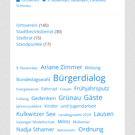
Ortsverein
9. November
,
Gedenken
,
Parkallee
,
Schönau
Ortsverein
(145)
Stadtbezirksbeirat
(30)
Stadtrat
(15)
Standpunkte
(17)
Ariane Zimmer
Bildung
9. November
Bürgerdialog
Bundestagswahl
Frühjahrsputz
Fahrrad
Energiewende
Freizeit
Gäste
Grünau
Gedenken
Fußweg
Kinder- und Jugendarbeit
Jahresrückblick
Lausen
Kulkwitzer See
Landtagswahl 2024
Miltitz
Leipziger Modellschule
Mülleimer
Ordnung
Nadja Sthamer
Nahverkehr