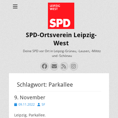
SPD-Ortsverein Leipzig-
West
Deine SPD vor Ort in Leipzig-Grünau, -Lausen, -Miltitz
und -Schönau
Facebook
E-
Feed
Instagram
Mail
Schlagwort:
Parkallee
9. November
Veröffentlicht
Autor
09.11.2022
SF
am
Leipzig, Parkallee.