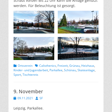
Schaut vorbei! Bis 22 Uhr kann die Anlage genutzt
werden. Für Beleuchtung ist gesorgt.
Kategorien
Schlagworte
Ortsverein
Calisthenics
,
Freizeit
,
Grünau
,
Heizhaus
,
Kinder- und Jugendarbeit
,
Parkallee
,
Schönau
,
Skateanlage
,
Sport
,
Tischtennis
9. November
Veröffentlicht
Autor
09.11.2021
SF
am
Leipzig, Parkallee.