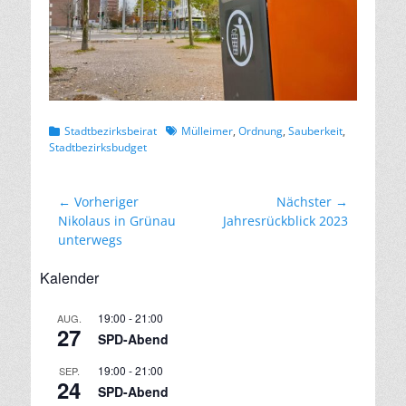
Kategorien
Schlagworte
Stadtbezirksbeirat
Mülleimer
,
Ordnung
,
Sauberkeit
,
Stadtbezirksbudget
Beitragsnavigation
← Vorheriger
Nächster →
Vorheriger
Nächster
Nikolaus in Grünau
Jahresrückblick 2023
Beitrag:
Beitrag:
unterwegs
Kalender
19:00
-
21:00
AUG.
27
SPD-Abend
19:00
-
21:00
SEP.
24
SPD-Abend