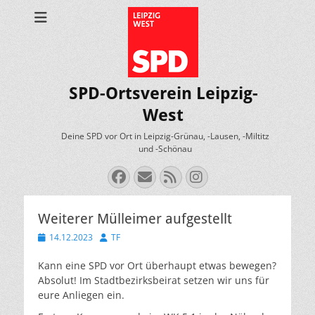
SPD-Ortsverein Leipzig-
West
Deine SPD vor Ort in Leipzig-Grünau, -Lausen, -Miltitz
und -Schönau
Facebook
E-
Feed
Instagram
Mail
Weiterer Mülleimer aufgestellt
Veröffentlicht
Autor
14.12.2023
TF
am
Kann eine SPD vor Ort überhaupt etwas bewegen?
Absolut! Im Stadtbezirksbeirat setzen wir uns für
eure Anliegen ein.