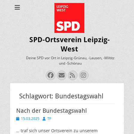
SPD-Ortsverein Leipzig-
West
Deine SPD vor Ort in Leipzig-Grünau, -Lausen, -Miltitz
und -Schönau
Facebook
E-
Feed
Instagram
Mail
Schlagwort:
Bundestagswahl
Nach der Bundestagswahl
Veröffentlicht
Autor
15.03.2025
TF
am
… traf sich unser Ortsverein zu unserem