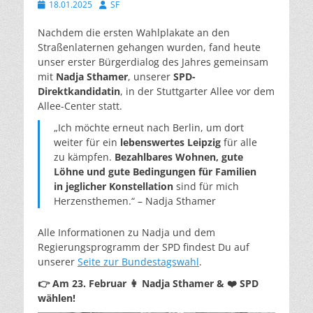
Veröffentlicht
Autor
18.01.2025
SF
am
Nachdem die ersten Wahlplakate an den
Straßenlaternen gehangen wurden, fand heute
unser erster Bürgerdialog des Jahres gemeinsam
mit
Nadja Sthamer
, unserer
SPD-
Direktkandidatin
, in der Stuttgarter Allee vor dem
Allee-Center statt.
„Ich möchte erneut nach Berlin, um dort
weiter für ein
lebenswertes Leipzig
für alle
zu kämpfen.
Bezahlbares Wohnen, gute
Löhne und gute Bedingungen für Familien
in jeglicher Konstellation
sind für mich
Herzensthemen.“ – Nadja Sthamer
Alle Informationen zu Nadja und dem
Regierungsprogramm der SPD findest Du auf
unserer
Seite zur Bundestagswahl
.
👉 Am 23. Februar 👩 Nadja Sthamer & ❤️ SPD
wählen!