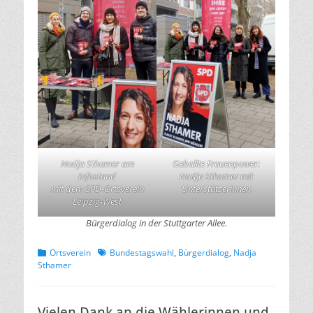
Nadja Sthamer am
Geballte Frauenpower:
Infostand
Nadja Sthamer mit
mit dem SPD-Ortsverein
Unterstützerinnen
Leipzig-West
Bürgerdialog in der Stuttgarter Allee.
Kategorien
Schlagworte
Ortsverein
Bundestagswahl
,
Bürgerdialog
,
Nadja
Sthamer
Vielen Dank an die Wählerinnen und