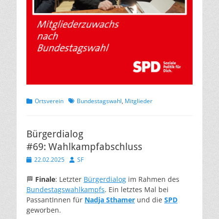
Kategorien
Schlagworte
Ortsverein
Bundestagswahl
,
Mitglieder
Bürgerdialog
#69: Wahlkampfabschluss
Veröffentlicht
Autor
22.02.2025
SF
am
🏁
Finale
: Letzter
Bürgerdialog
im Rahmen des
Bundestagswahlkampfs
. Ein letztes Mal bei
PassantInnen für
Nadja Sthamer
und die
SPD
geworben.