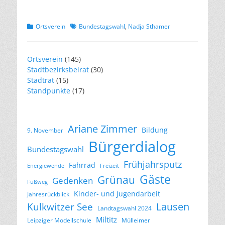
Kategorien
Schlagworte
Ortsverein
Bundestagswahl
,
Nadja Sthamer
Ortsverein
(145)
Stadtbezirksbeirat
(30)
Stadtrat
(15)
Standpunkte
(17)
Ariane Zimmer
Bildung
9. November
Bürgerdialog
Bundestagswahl
Frühjahrsputz
Fahrrad
Energiewende
Freizeit
Gäste
Grünau
Gedenken
Fußweg
Kinder- und Jugendarbeit
Jahresrückblick
Lausen
Kulkwitzer See
Landtagswahl 2024
Miltitz
Leipziger Modellschule
Mülleimer