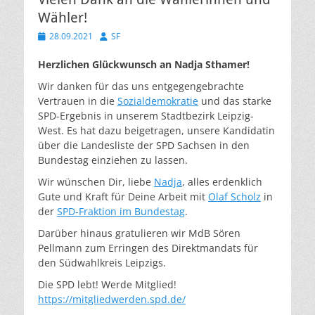
Wähler!
Veröffentlicht
Autor
28.09.2021
SF
am
Herzlichen Glückwunsch an Nadja Sthamer!
Wir danken für das uns entgegengebrachte
Vertrauen in die
Sozialdemokratie
und das starke
SPD-Ergebnis in unserem Stadtbezirk Leipzig-
West. Es hat dazu beigetragen, unsere Kandidatin
über die Landesliste der SPD Sachsen in den
Bundestag einziehen zu lassen.
Wir wünschen Dir, liebe
Nadja
, alles erdenklich
Gute und Kraft für Deine Arbeit mit
Olaf Scholz
in
der
SPD-Fraktion im Bundestag
.
Darüber hinaus gratulieren wir MdB Sören
Pellmann zum Erringen des Direktmandats für
den Südwahlkreis Leipzigs.
Die SPD lebt! Werde Mitglied!
https://mitgliedwerden.spd.de/