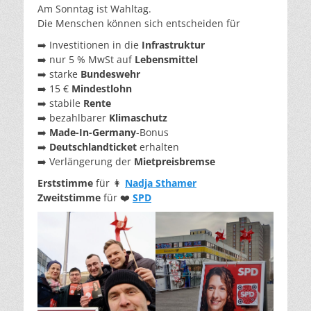
Am Sonntag ist Wahltag.
Die Menschen können sich entscheiden für
➡️ Investitionen in die
Infrastruktur
➡️ nur 5 % MwSt auf
Lebensmittel
➡️ starke
Bundeswehr
➡️ 15 €
Mindestlohn
➡️ stabile
Rente
➡️ bezahlbarer
Klimaschutz
➡️
Made-In-Germany
-Bonus
➡️
Deutschlandticket
erhalten
➡️ Verlängerung der
Mietpreisbremse
Erststimme
für 👩
Nadja Sthamer
Zweitstimme
für ❤️
SPD