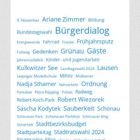
Ariane Zimmer
Bildung
9. November
Bürgerdialog
Bundestagswahl
Frühjahrsputz
Fahrrad
Energiewende
Freizeit
Gäste
Grünau
Gedenken
Fußweg
Kinder- und Jugendarbeit
Jahresrückblick
Lausen
Kulkwitzer See
Landtagswahl 2024
Miltitz
Leipziger Modellschule
Mülleimer
Ordnung
Nadja Sthamer
Nahverkehr
Radweg
Petra Köpping
Parkallee
Polizei
Robert Wiezorek
Robert-Koch-Park
Sascha Kodytek
Sauberkeit
Schönau
Schönauer Parkfest
Schönauer Park
Schönauer Ring
Stadtbezirksbudget
Sicherheit
Stadtratswahl 2024
Stadtparteitag
Stuttgarter Allee