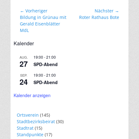
Beitragsnavigation
← Vorheriger
Nächster →
Vorheriger
Nächster
Bildung in Grünau mit
Roter Rathaus Bote
Beitrag:
Beitrag:
Gerald Eisenblätter
MdL
Kalender
19:00
-
21:00
AUG.
27
SPD-Abend
19:00
-
21:00
SEP.
24
SPD-Abend
Kalender anzeigen
Ortsverein
(145)
Stadtbezirksbeirat
(30)
Stadtrat
(15)
Standpunkte
(17)