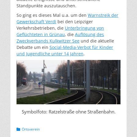
Standpunkte auszutauschen.
So ging es dieses Mal u.a. um den
Warnstreik der
Gewerkschaft Verdi
bei den Leipziger
Verkehrsbetrieben, die
Unterbringung von
Geflüchteten in Grünau
, die
Auflösung des
Zweckverbands Kulkwitzer See
und die aktuelle
Debatte um ein
Social-Media-Verbot für Kinder
und Jugendliche unter 14 Jahren
.
Symbolfoto: Ratzelstraße ohne Straßenbahn.
Kategorien
Ortsverein