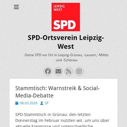
SPD-Ortsverein Leipzig-
West
Deine SPD vor Ort in Leipzig-Grünau, -Lausen, -Miltitz
und -Schönau
Facebook
E-
Feed
Instagram
Mail
Stammtisch: Warnstreik & Social-
Media-Debatte
Veröffentlicht
Autor
08.03.2026
SF
am
SPD-Stammtisch in Grünau: den letzten
Donnerstag im Februar nutzten wir, um uns über
aktuelle Ereignisse und unterschiedliche