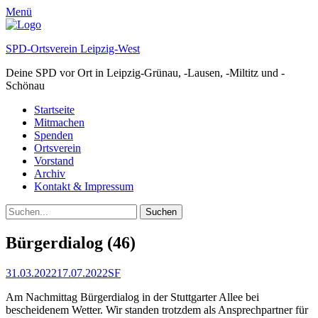
Menü
SPD-Ortsverein Leipzig-West
Deine SPD vor Ort in Leipzig-Grünau, -Lausen, -Miltitz und -
Schönau
Facebook
E-
Feed
Instagram
Primäres
Zum
Startseite
Mail
Inhalt
Mitmachen
Menü
springen
Spenden
Ortsverein
Vorstand
Archiv
Kontakt & Impressum
Suchen
Suchen
nach:
Bürgerdialog (46)
Veröffentlicht
Autor
31.03.2022
17.07.2022
SF
am
Am Nachmittag Bürgerdialog in der Stuttgarter Allee bei
bescheidenem Wetter. Wir standen trotzdem als Ansprechpartner für