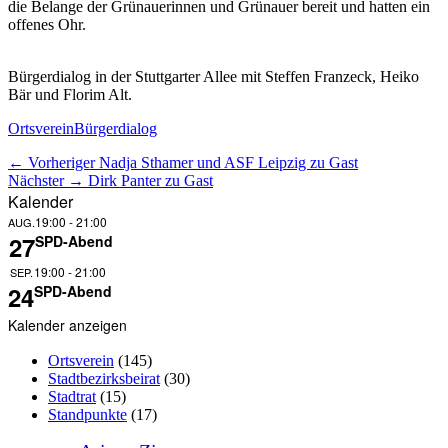
die Belange der Grünauerinnen und Grünauer bereit und hatten ein
offenes Ohr.
Bürgerdialog in der Stuttgarter Allee mit Steffen Franzeck, Heiko
Bär und Florim Alt.
Kategorien
Schlagworte
Ortsverein
Bürgerdialog
Beitragsnavigation
Vorheriger
← Vorheriger
Nadja Sthamer und ASF Leipzig zu Gast
Nächster
Beitrag:
Nächster →
Dirk Panter zu Gast
Beitrag:
Kalender
19:00
-
21:00
AUG.
27
SPD-Abend
19:00
-
21:00
SEP.
24
SPD-Abend
Kalender anzeigen
Ortsverein
(145)
Stadtbezirksbeirat
(30)
Stadtrat
(15)
Standpunkte
(17)