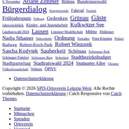
Ariane Zimmer
Bundestagswahl
Bildung
9. November
Bürgerdialog
Fahrrad
Energiewende
Freizeit
Gäste
Grünau
Frühjahrsputz
Gedenken
Fußweg
Kulkwitzer See
Kinder- und Jugendarbeit
Jahresrückblick
Lausen
Miltitz
Landtagswahl 2024
Leipziger Modellschule
Mülleimer
Ordnung
Nadja Sthamer
Petra Köpping
Nahverkehr
Parkallee
Polizei
Robert Wiezorek
Radweg
Robert-Koch-Park
Sauberkeit
Sascha Kodytek
Schönau
Schönauer Park
Stadtbezirksbudget
Schönauer Parkfest
Schönauer Ring
Sicherheit
Stadtratswahl 2024
Stadtparteitag
Stuttgarter Allee
Ukraine
ÖPNV
Wohnen
Völkerfreundschaft
Datenschutzerklärung
Copyright © 2026
SPD-Ortsverein Leipzig-West
. Alle Rechte
vorbehalten.
Datenschutzerklärung
| Catch Responsive von
Catch
Themes
Nach
Startseite
oben
Mitmachen
scrollen
Spenden
Ortsverein