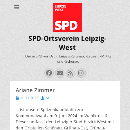
SPD-Ortsverein Leipzig-
West
Deine SPD vor Ort in Leipzig-Grünau, -Lausen, -Miltitz
und -Schönau
Facebook
E-
Feed
Instagram
Mail
Ariane Zimmer
Veröffentlicht
Autor
20.11.2023
SF
am
… ist unsere Spitzenkandidatin zur
Kommunalwahl am 9. Juni 2024 im Wahlkreis 6.
Dieser umfasst den Leipziger Stadtbezirk West mit
den Ortsteilen Schönau, Grünau-Ost, Grünau-