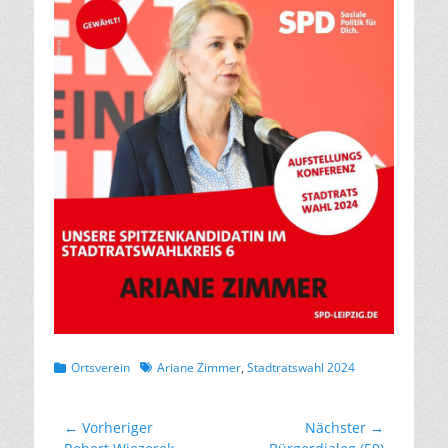
Kategorien
Schlagworte
Ortsverein
Ariane Zimmer
,
Stadtratswahl 2024
Beitragsnavigation
← Vorheriger
Nächster →
Vorheriger
Nächster