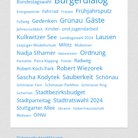
Bundestagswahl
Frühjahrsputz
Fahrrad
Energiewende
Freizeit
Gäste
Grünau
Gedenken
Fußweg
Kinder- und Jugendarbeit
Jahresrückblick
Lausen
Kulkwitzer See
Landtagswahl 2024
Miltitz
Leipziger Modellschule
Mülleimer
Ordnung
Nadja Sthamer
Nahverkehr
Radweg
Petra Köpping
Parkallee
Polizei
Robert Wiezorek
Robert-Koch-Park
Sascha Kodytek
Sauberkeit
Schönau
Schönauer Parkfest
Schönauer Park
Schönauer Ring
Stadtbezirksbudget
Sicherheit
Stadtratswahl 2024
Stadtparteitag
Stuttgarter Allee
Ukraine
Völkerfreundschaft
ÖPNV
Wohnen
Datenschutzerklärung