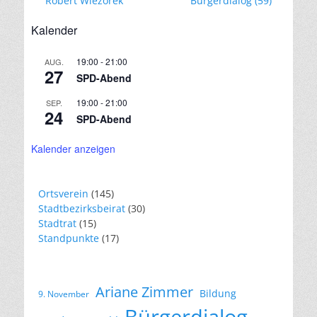
Robert Wiezorek
Bürgerdialog (59)
Beitrag:
Beitrag:
Kalender
19:00
-
21:00
AUG.
27
SPD-Abend
19:00
-
21:00
SEP.
24
SPD-Abend
Kalender anzeigen
Ortsverein
(145)
Stadtbezirksbeirat
(30)
Stadtrat
(15)
Standpunkte
(17)
Ariane Zimmer
Bildung
9. November
Bürgerdialog