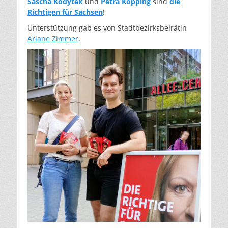
Sascha Kodytek
und
Petra Köpping
sind
die
Richtigen für Sachsen
!
Unterstützung gab es von Stadtbezirksbeirätin
Ariane Zimmer
.