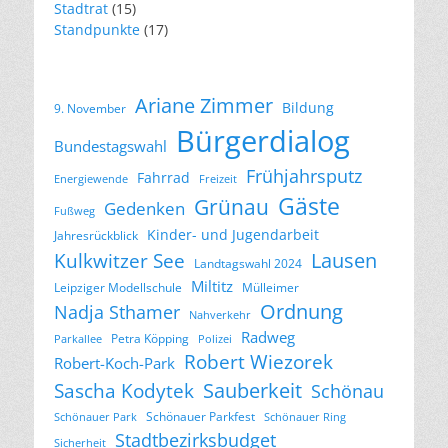
Stadtrat
(15)
Standpunkte
(17)
Ariane Zimmer
Bildung
9. November
Bürgerdialog
Bundestagswahl
Frühjahrsputz
Fahrrad
Energiewende
Freizeit
Gäste
Grünau
Gedenken
Fußweg
Kinder- und Jugendarbeit
Jahresrückblick
Lausen
Kulkwitzer See
Landtagswahl 2024
Miltitz
Leipziger Modellschule
Mülleimer
Ordnung
Nadja Sthamer
Nahverkehr
Radweg
Petra Köpping
Parkallee
Polizei
Robert Wiezorek
Robert-Koch-Park
Sascha Kodytek
Sauberkeit
Schönau
Schönauer Parkfest
Schönauer Park
Schönauer Ring
Stadtbezirksbudget
Sicherheit