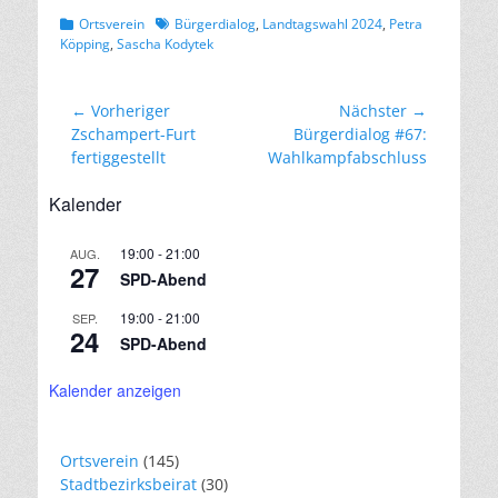
Kategorien
Schlagworte
Ortsverein
Bürgerdialog
,
Landtagswahl 2024
,
Petra
Köpping
,
Sascha Kodytek
Beitragsnavigation
← Vorheriger
Nächster →
Vorheriger
Nächster
Zschampert-Furt
Bürgerdialog #67:
Beitrag:
Beitrag:
fertiggestellt
Wahlkampfabschluss
Kalender
19:00
-
21:00
AUG.
27
SPD-Abend
19:00
-
21:00
SEP.
24
SPD-Abend
Kalender anzeigen
Ortsverein
(145)
Stadtbezirksbeirat
(30)