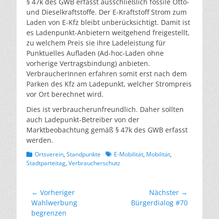
§ 47k des GWB erfasst ausschließlich fossile Otto-
und Dieselkraftstoffe. Der E-Kraftstoff Strom zum
Laden von E-Kfz bleibt unberücksichtigt. Damit ist
es Ladenpunkt-Anbietern weitgehend freigestellt,
zu welchem Preis sie ihre Ladeleistung für
Punktuelles Aufladen (Ad-hoc-Laden ohne
vorherige Vertragsbindung) anbieten.
VerbraucherInnen erfahren somit erst nach dem
Parken des Kfz am Ladepunkt, welcher Strompreis
vor Ort berechnet wird.
Dies ist verbraucherunfreundlich. Daher sollten
auch Ladepunkt-Betreiber von der
Marktbeobachtung gemäß § 47k des GWB erfasst
werden.
Kategorien
Schlagworte
Ortsverein
,
Standpunkte
E-Mobilität
,
Mobilität
,
Stadtparteitag
,
Verbraucherschutz
Beitragsnavigation
← Vorheriger
Nächster →
Vorheriger
Nächster
Wahlwerbung
Bürgerdialog #70
Beitrag:
Beitrag:
begrenzen