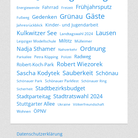
Frühjahrsputz
Fahrrad
Energiewende
Freizeit
Gäste
Grünau
Gedenken
Fußweg
Kinder- und Jugendarbeit
Jahresrückblick
Lausen
Kulkwitzer See
Landtagswahl 2024
Miltitz
Leipziger Modellschule
Mülleimer
Ordnung
Nadja Sthamer
Nahverkehr
Radweg
Petra Köpping
Parkallee
Polizei
Robert Wiezorek
Robert-Koch-Park
Sascha Kodytek
Sauberkeit
Schönau
Schönauer Parkfest
Schönauer Park
Schönauer Ring
Stadtbezirksbudget
Sicherheit
Stadtratswahl 2024
Stadtparteitag
Stuttgarter Allee
Ukraine
Völkerfreundschaft
ÖPNV
Wohnen
Datenschutzerklärung