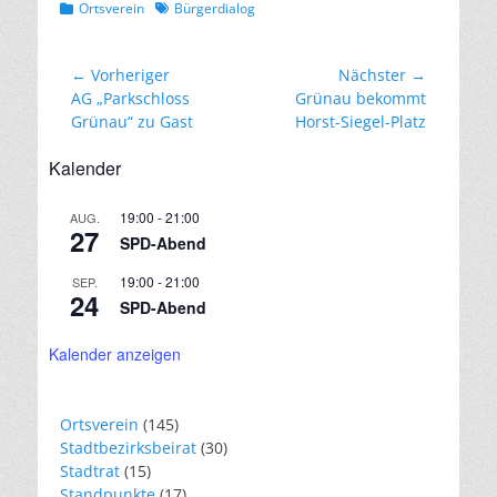
Kategorien
Schlagworte
Ortsverein
Bürgerdialog
Beitragsnavigation
← Vorheriger
Nächster →
Vorheriger
Nächster
AG „Parkschloss
Grünau bekommt
Beitrag:
Beitrag:
Grünau“ zu Gast
Horst-Siegel-Platz
Kalender
19:00
-
21:00
AUG.
27
SPD-Abend
19:00
-
21:00
SEP.
24
SPD-Abend
Kalender anzeigen
Ortsverein
(145)
Stadtbezirksbeirat
(30)
Stadtrat
(15)
Standpunkte
(17)