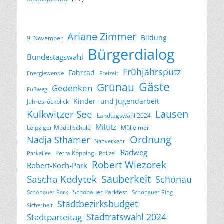
Ariane Zimmer
Bildung
9. November
Bürgerdialog
Bundestagswahl
Frühjahrsputz
Fahrrad
Energiewende
Freizeit
Gäste
Grünau
Gedenken
Fußweg
Kinder- und Jugendarbeit
Jahresrückblick
Lausen
Kulkwitzer See
Landtagswahl 2024
Miltitz
Leipziger Modellschule
Mülleimer
Ordnung
Nadja Sthamer
Nahverkehr
Radweg
Petra Köpping
Parkallee
Polizei
Robert Wiezorek
Robert-Koch-Park
Sascha Kodytek
Sauberkeit
Schönau
Schönauer Parkfest
Schönauer Park
Schönauer Ring
Stadtbezirksbudget
Sicherheit
Stadtratswahl 2024
Stadtparteitag