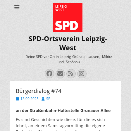
SPD-Ortsverein Leipzig-
West
Deine SPD vor Ort in Leipzig-Grünau, -Lausen, -Miltitz
und -Schönau
Facebook
E-
Feed
Instagram
Mail
Bürgerdialog #74
Veröffentlicht
Autor
13.09.2025
SF
am
an der Straßenbahn-Haltestelle Grünauer Allee
Es sind Geschichten wie diese, für die es sich
lohnt, an einem Samstagvormittag die eigene