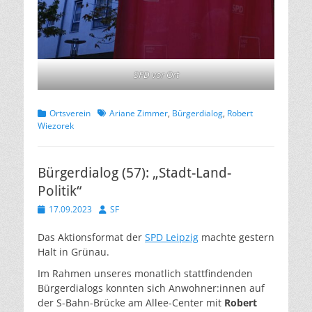
SPD vor Ort
Kategorien
Schlagworte
Ortsverein
Ariane Zimmer
,
Bürgerdialog
,
Robert
Wiezorek
Bürgerdialog (57): „Stadt-Land-
Politik“
Veröffentlicht
Autor
17.09.2023
SF
am
Das Aktionsformat der
SPD Leipzig
machte gestern
Halt in Grünau.
Im Rahmen unseres monatlich stattfindenden
Bürgerdialogs konnten sich Anwohner:innen auf
der S-Bahn-Brücke am Allee-Center mit
Robert