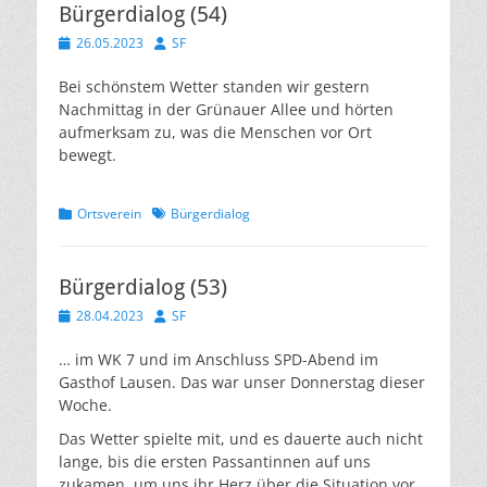
Bürgerdialog (54)
Veröffentlicht
Autor
26.05.2023
SF
am
Bei schönstem Wetter standen wir gestern
Nachmittag in der Grünauer Allee und hörten
aufmerksam zu, was die Menschen vor Ort
bewegt.
Kategorien
Schlagworte
Ortsverein
Bürgerdialog
Bürgerdialog (53)
Veröffentlicht
Autor
28.04.2023
SF
am
… im WK 7 und im Anschluss SPD-Abend im
Gasthof Lausen. Das war unser Donnerstag dieser
Woche.
Das Wetter spielte mit, und es dauerte auch nicht
lange, bis die ersten Passantinnen auf uns
zukamen, um uns ihr Herz über die Situation vor