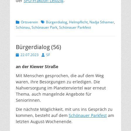
der
SPD-Fraktion Leipzig
.
Kategorien
Schlagworte
Ortsverein
Bürgerdialog
,
Helmpflicht
,
Nadja Sthamer
,
Schönau
,
Schönauer Park
,
Schönauer Parkfest
Bürgerdialog (56)
Veröffentlicht
Autor
22.07.2023
SF
am
an der Kiewer Straße
Mit Menschen gesprochen, die auf dem Weg
waren, ihre Besorgungen zu erledigen. Die
Nahversorgung im Planetenviertel war erneut
Thema, auch mangelnde Angebote für
SeniorInnen.
Die nächste Möglichkeit, mit uns ins Gespräch zu
kommen, besteht auf dem
Schönauer Parkfest
am
letzten August-Wochenende.