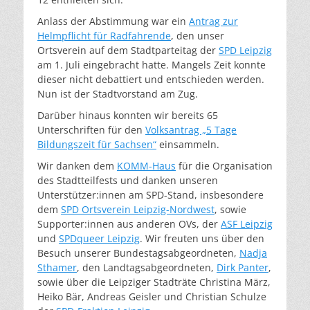
Anlass der Abstimmung war ein
Antrag zur
Helmpflicht für Radfahrende
, den unser
Ortsverein auf dem Stadtparteitag der
SPD Leipzig
am 1. Juli eingebracht hatte. Mangels Zeit konnte
dieser nicht debattiert und entschieden werden.
Nun ist der Stadtvorstand am Zug.
Darüber hinaus konnten wir bereits 65
Unterschriften für den
Volksantrag „5 Tage
Bildungszeit für Sachsen“
einsammeln.
Wir danken dem
KOMM-Haus
für die Organisation
des Stadtteilfests und danken unseren
Unterstützer:innen am SPD-Stand, insbesondere
dem
SPD Ortsverein Leipzig-Nordwest
, sowie
Supporter:innen aus anderen OVs, der
ASF Leipzig
und
SPDqueer Leipzig
. Wir freuten uns über den
Besuch unserer Bundestagsabgeordneten,
Nadja
Sthamer
, den Landtagsabgeordneten,
Dirk Panter
,
sowie über die Leipziger Stadträte Christina März,
Heiko Bär, Andreas Geisler und Christian Schulze