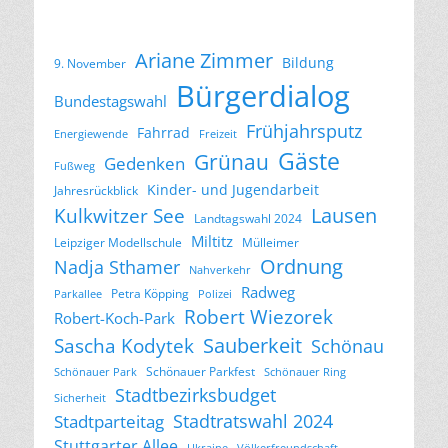
Ariane Zimmer
Bildung
9. November
Bürgerdialog
Bundestagswahl
Frühjahrsputz
Fahrrad
Energiewende
Freizeit
Gäste
Grünau
Gedenken
Fußweg
Kinder- und Jugendarbeit
Jahresrückblick
Lausen
Kulkwitzer See
Landtagswahl 2024
Miltitz
Leipziger Modellschule
Mülleimer
Ordnung
Nadja Sthamer
Nahverkehr
Radweg
Petra Köpping
Parkallee
Polizei
Robert Wiezorek
Robert-Koch-Park
Sascha Kodytek
Sauberkeit
Schönau
Schönauer Parkfest
Schönauer Park
Schönauer Ring
Stadtbezirksbudget
Sicherheit
Stadtratswahl 2024
Stadtparteitag
Stuttgarter Allee
Ukraine
Völkerfreundschaft