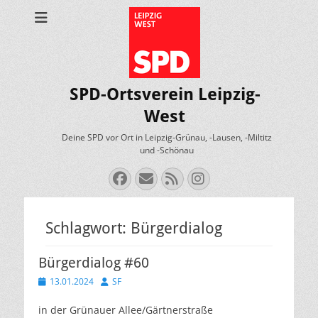
SPD-Ortsverein Leipzig-
West
Deine SPD vor Ort in Leipzig-Grünau, -Lausen, -Miltitz
und -Schönau
Facebook
E-
Feed
Instagram
Mail
Schlagwort:
Bürgerdialog
Bürgerdialog #60
Veröffentlicht
Autor
13.01.2024
SF
am
in der Grünauer Allee/Gärtnerstraße