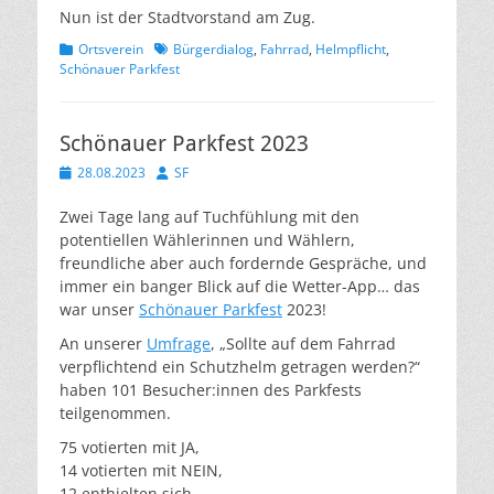
Nun ist der Stadtvorstand am Zug.
Kategorien
Schlagworte
Ortsverein
Bürgerdialog
,
Fahrrad
,
Helmpflicht
,
Schönauer Parkfest
Schönauer Parkfest 2023
Veröffentlicht
Autor
28.08.2023
SF
am
Zwei Tage lang auf Tuchfühlung mit den
potentiellen Wählerinnen und Wählern,
freundliche aber auch fordernde Gespräche, und
immer ein banger Blick auf die Wetter-App… das
war unser
Schönauer Parkfest
2023!
An unserer
Umfrage
, „Sollte auf dem Fahrrad
verpflichtend ein Schutzhelm getragen werden?“
haben 101 Besucher:innen des Parkfests
teilgenommen.
75 votierten mit JA,
14 votierten mit NEIN,
12 enthielten sich.