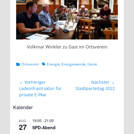
Volkmar Winkler zu Gast im Ortsverein
Kategorien
Schlagworte
Ortsverein
Energie
,
Energiewende
,
Gäste
Beitragsnavigation
← Vorheriger
Nächster →
Vorheriger
Nächster
Ladeinfrastruktur für
Stadtparteitag 2022
Beitrag:
Beitrag:
private E-Pkw
Kalender
19:00
-
21:00
AUG.
27
SPD-Abend