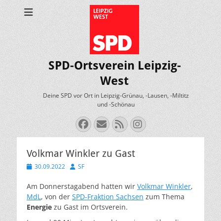
SPD-Ortsverein Leipzig-
West
Deine SPD vor Ort in Leipzig-Grünau, -Lausen, -Miltitz
und -Schönau
Facebook
E-
Feed
Instagram
Mail
Volkmar Winkler zu Gast
Veröffentlicht
Autor
30.09.2022
SF
am
Am Donnerstagabend hatten wir
Volkmar Winkler
,
MdL
, von der
SPD-Fraktion Sachsen
zum Thema
Energie
zu Gast im Ortsverein.