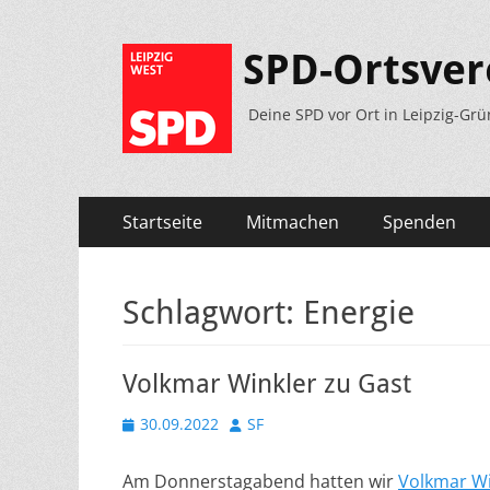
SPD-Ortsver
Deine SPD vor Ort in Leipzig-Grü
Primäres
Zum
Startseite
Mitmachen
Spenden
Inhalt
Menü
springen
Schlagwort:
Energie
Volkmar Winkler zu Gast
Veröffentlicht
Autor
30.09.2022
SF
am
Am Donnerstagabend hatten wir
Volkmar Wi