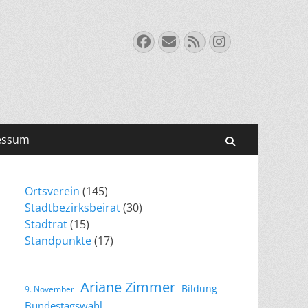
Facebook
E-
Feed
Instagram
Mail
essum
Suchen
Ortsverein
(145)
Stadtbezirksbeirat
(30)
Stadtrat
(15)
Standpunkte
(17)
Ariane Zimmer
Bildung
9. November
Bundestagswahl