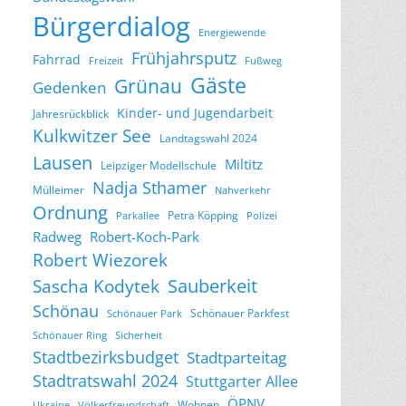
Bürgerdialog
Energiewende
Frühjahrsputz
Fahrrad
Freizeit
Fußweg
Gäste
Grünau
Gedenken
Kinder- und Jugendarbeit
Jahresrückblick
Kulkwitzer See
Landtagswahl 2024
Lausen
Miltitz
Leipziger Modellschule
Nadja Sthamer
Mülleimer
Nahverkehr
Ordnung
Petra Köpping
Parkallee
Polizei
Radweg
Robert-Koch-Park
Robert Wiezorek
Sascha Kodytek
Sauberkeit
Schönau
Schönauer Parkfest
Schönauer Park
Schönauer Ring
Sicherheit
Stadtbezirksbudget
Stadtparteitag
Stadtratswahl 2024
Stuttgarter Allee
ÖPNV
Wohnen
Ukraine
Völkerfreundschaft