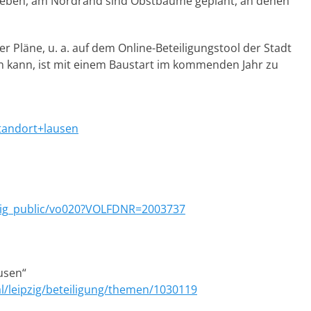
geben, am Nordrand sind Obstbäume geplant, an denen
der Pläne, u. a. auf dem Online-Beteiligungstool der Stadt
en kann, ist mit einem Baustart im kommenden Jahr zu
tandort+lausen
eipzig_public/vo020?VOLFDNR=2003737
usen“
al/leipzig/beteiligung/themen/1030119