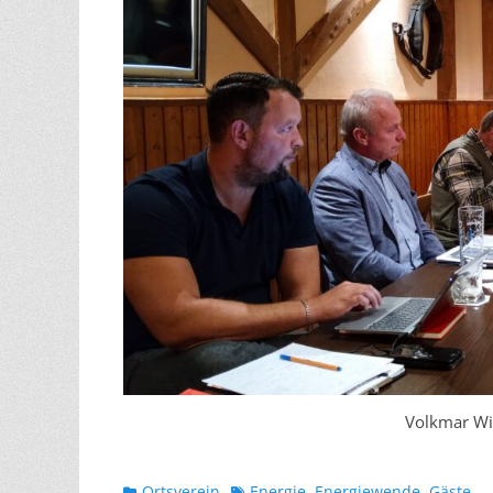
Volkmar Win
Kategorien
Schlagworte
Ortsverein
Energie
,
Energiewende
,
Gäste