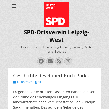
SPD-Ortsverein Leipzig-
West
Deine SPD vor Ort in Leipzig-Grünau, -Lausen, -Miltitz
und -Schönau
Facebook
E-
Feed
Instagram
Mail
Geschichte des Robert-Koch-Parks
Veröffentlicht
Autor
03.06.2023
SF
am
Fragende Blicke dürften Passanten haben, die vor
der Ruine des ehemaligen Eingangs zur
landwirtschaftlichen Versuchsstation von Rudolph
Sack innehalten. Das auf dem Gelände des