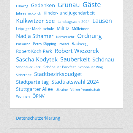
Gäste
Grünau
Gedenken
Fußweg
Kinder- und Jugendarbeit
Jahresrückblick
Lausen
Kulkwitzer See
Landtagswahl 2024
Miltitz
Leipziger Modellschule
Mülleimer
Ordnung
Nadja Sthamer
Nahverkehr
Radweg
Petra Köpping
Parkallee
Polizei
Robert Wiezorek
Robert-Koch-Park
Sascha Kodytek
Sauberkeit
Schönau
Schönauer Parkfest
Schönauer Park
Schönauer Ring
Stadtbezirksbudget
Sicherheit
Stadtratswahl 2024
Stadtparteitag
Stuttgarter Allee
Ukraine
Völkerfreundschaft
ÖPNV
Wohnen
Datenschutzerklärung