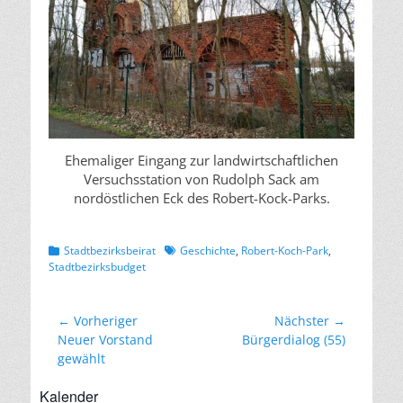
Ehemaliger Eingang zur landwirtschaftlichen
Versuchsstation von Rudolph Sack am
nordöstlichen Eck des Robert-Kock-Parks.
Kategorien
Schlagworte
Stadtbezirksbeirat
Geschichte
,
Robert-Koch-Park
,
Stadtbezirksbudget
Beitragsnavigation
← Vorheriger
Nächster →
Vorheriger
Nächster
Neuer Vorstand
Bürgerdialog (55)
Beitrag:
Beitrag:
gewählt
Kalender