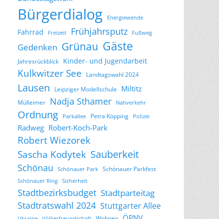
Bürgerdialog
Energiewende
Frühjahrsputz
Fahrrad
Freizeit
Fußweg
Gäste
Grünau
Gedenken
Kinder- und Jugendarbeit
Jahresrückblick
Kulkwitzer See
Landtagswahl 2024
Lausen
Miltitz
Leipziger Modellschule
Nadja Sthamer
Mülleimer
Nahverkehr
Ordnung
Petra Köpping
Parkallee
Polizei
Radweg
Robert-Koch-Park
Robert Wiezorek
Sascha Kodytek
Sauberkeit
Schönau
Schönauer Parkfest
Schönauer Park
Schönauer Ring
Sicherheit
Stadtbezirksbudget
Stadtparteitag
Stadtratswahl 2024
Stuttgarter Allee
ÖPNV
Wohnen
Ukraine
Völkerfreundschaft