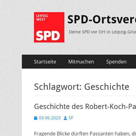
SPD-Ortsver
Deine SPD vor Ort in Leipzig-Grü
Primäres
Zum
Startseite
Mitmachen
Spenden
Inhalt
Menü
springen
Schlagwort:
Geschichte
Geschichte des Robert-Koch-Pa
Veröffentlicht
Autor
03.06.2023
SF
am
Fragende Blicke dürften Passanten haben, d