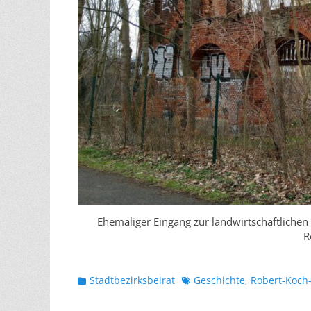
Ehemaliger Eingang zur landwirtschaftliche
R
Kategorien
Schlagworte
Stadtbezirksbeirat
Geschichte
,
Robert-Koch