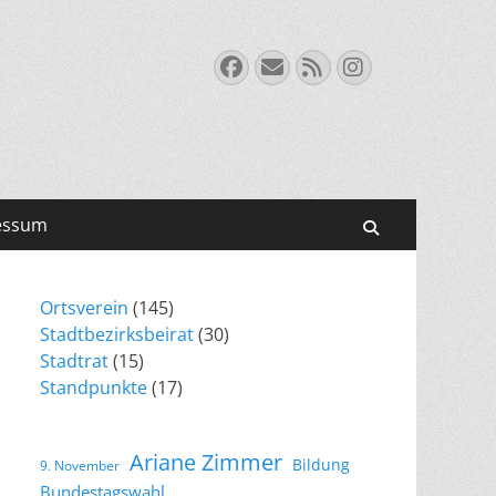
Facebook
E-
Feed
Instagram
Mail
essum
Suchen
Ortsverein
(145)
Stadtbezirksbeirat
(30)
Stadtrat
(15)
Standpunkte
(17)
Ariane Zimmer
Bildung
9. November
Bundestagswahl