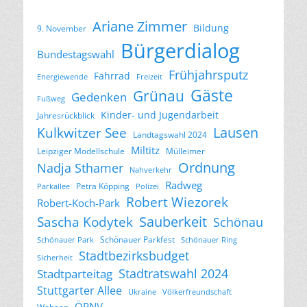
Ariane Zimmer
Bildung
9. November
Bürgerdialog
Bundestagswahl
Frühjahrsputz
Fahrrad
Energiewende
Freizeit
Gäste
Grünau
Gedenken
Fußweg
Kinder- und Jugendarbeit
Jahresrückblick
Lausen
Kulkwitzer See
Landtagswahl 2024
Miltitz
Leipziger Modellschule
Mülleimer
Ordnung
Nadja Sthamer
Nahverkehr
Radweg
Petra Köpping
Parkallee
Polizei
Robert Wiezorek
Robert-Koch-Park
Sascha Kodytek
Sauberkeit
Schönau
Schönauer Parkfest
Schönauer Park
Schönauer Ring
Stadtbezirksbudget
Sicherheit
Stadtratswahl 2024
Stadtparteitag
Stuttgarter Allee
Ukraine
Völkerfreundschaft
ÖPNV