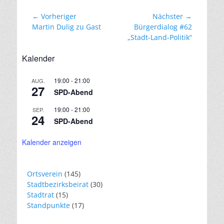
Beitragsnavigation
← Vorheriger
Nächster →
Vorheriger
Nächster
Martin Dulig zu Gast
Bürgerdialog #62
Beitrag:
Beitrag:
„Stadt-Land-Politik“
Kalender
19:00
-
21:00
AUG.
27
SPD-Abend
19:00
-
21:00
SEP.
24
SPD-Abend
Kalender anzeigen
Ortsverein
(145)
Stadtbezirksbeirat
(30)
Stadtrat
(15)
Standpunkte
(17)