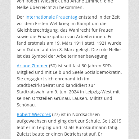
von Robert Wiezorek und Ariane Zimmer, eine
Nelke überreicht zu bekommen.
Der
Internationale Frauentag
entstand in der Zeit
vor dem Ersten Weltkrieg im Kampf um die
Gleichberechtigung, das Wahlrecht für Frauen
sowie die Emanzipation von Arbeiterinnen. Er
fand erstmals am 19. März 1911 statt. 1921 wurde
sein Datum auf den 8. März gelegt. Die rote Nelke
ist das Symbol der ArbeiterInnenbewegung.
Ariane Zimmer
(50) ist seit fast 30 Jahren SPD-
Mitglied und mit Leib und Seele Sozialdemokratin.
Sie engagiert sich ehrenamtlich im
Stadtbezirksbeirat und kandidiert zur
Stadtratswahl am 9. Juni 2024 in Leipzig-West mit
seinen Ortsteilen Grünau, Lausen, Miltitz und
Schönau.
Robert Wiezorek
(27) ist in Nordsachsen
aufgewachsen und ging dort zur Schule. Seit 2015
lebt er in Leipzig und ist als Bürokaufmann tätig.
Zuletzt baute er einen Betriebsrat auf. Er